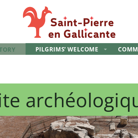
PILGRIMS’ WELCOME
COMM
STORY
ite archéologiq