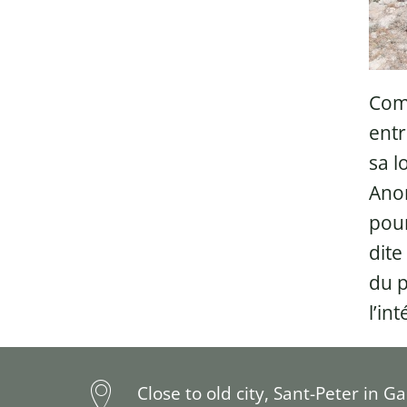
Comm
entr
sa l
Anon
pour
dite
du p
l’in
Close to old city, Sant-Peter in G