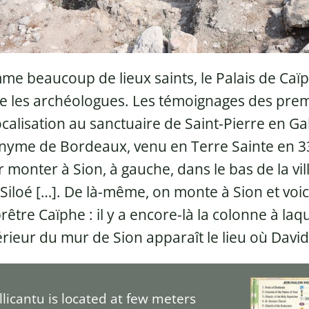
e beaucoup de lieux saints, le Palais de Caïp
e les archéologues. Les témoignages des pre
ocalisation au sanctuaire de Saint-Pierre en Gall
yme de Bordeaux, venu en Terre Sainte en 333,
 monter à Sion, à gauche, dans le bas de la vil
 Siloé […]. De là-même, on monte à Sion et voici
rêtre Caïphe : il y a encore-là la colonne à laque
térieur du mur de Sion apparaît le lieu où David
allicantu is located at few meters