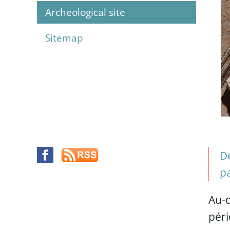
Archeological site
Sitemap
De
pa
Au-d
péri