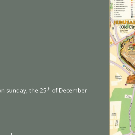
th
on sunday, the 25
of December