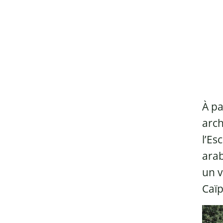
À pa
arch
l’Es
arab
un v
Caï