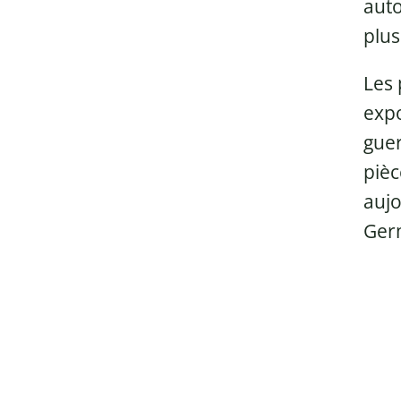
auto
plus
Les 
expo
guer
pièc
aujo
Ger