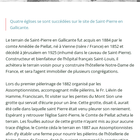
Quatre églises se sont succédées sur le site de Saint-Pierre en
Gallicante.
Le terrain de Saint-Pierre en Gallicante fut acquis en 1884 par le
comte Amédée de Piellat, né à Vienne (Isère / France) en 1852 et
décédé à Jérusalem en 1925 (inhumé dans le caveau de Saint-Pierre).
Constructeur et bienfaiteur de l’hôpital français Saint-Louis, il
achètera le terrain voisin pour y construire l’hôtellerie Notre-Dame de
France, et sera l’agent immobilier de plusieurs congrégations.
Lors du premier pèlerinage de 1882 organisé par les
Assomptionnistes, accompagnant mille pèlerins, le Fr. Liévin de
Hamme, Franciscain, fit visiter sur les pentes du Mont Sion une
grotte qui servait d’écurie pour un âne. Cette grotte, disait-il, aurait
été celle dans laquelle saint Pierre était venu pleurer son reniement.
Espérant y retrouver l’église Saint-Pierre, le Comte de Piellat acheta le
terrain. Les fouilles autour de cette grotte n’ayant mis au jour aucune
trace d’église, le Comte céda le terrain en 1887 aux Assomptionnistes
afin d’y établir une ferme pour nourrir les pèlerins de l’hôtellerie de
Notre-Dame de France, dont ils avaient commencé la construction.